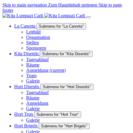
Skip to main navigation
Zum Hauptinhalt springen
Skip to page
footer
La Canorta
Submenu for "La Canorta"
Leitbild
Organisation
Stellen
Sponsoren
Kita Disentis
Submenu for "Kita Disentis"
Tagesablauf
Räume
Anmeldung
(current)
Team
Galerie
Hort Disentis
Submenu for "Hort Disentis"
Tagesablauf
Räume
Anmeldung
Galerie
Hort Trun
Submenu for "Hort Trun"
Galerie
Hort Brigels
Submenu for "Hort Brigels"
Galerie