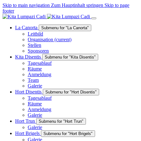
Skip to main navigation
Zum Hauptinhalt springen
Skip to page
footer
La Canorta
Submenu for "La Canorta"
Leitbild
Organisation
(current)
Stellen
Sponsoren
Kita Disentis
Submenu for "Kita Disentis"
Tagesablauf
Räume
Anmeldung
Team
Galerie
Hort Disentis
Submenu for "Hort Disentis"
Tagesablauf
Räume
Anmeldung
Galerie
Hort Trun
Submenu for "Hort Trun"
Galerie
Hort Brigels
Submenu for "Hort Brigels"
Galerie