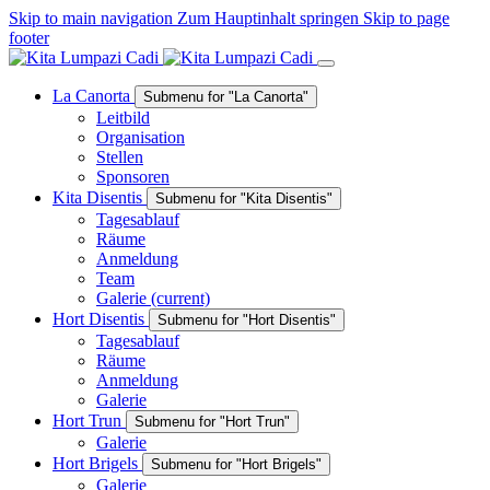
Skip to main navigation
Zum Hauptinhalt springen
Skip to page
footer
La Canorta
Submenu for "La Canorta"
Leitbild
Organisation
Stellen
Sponsoren
Kita Disentis
Submenu for "Kita Disentis"
Tagesablauf
Räume
Anmeldung
Team
Galerie
(current)
Hort Disentis
Submenu for "Hort Disentis"
Tagesablauf
Räume
Anmeldung
Galerie
Hort Trun
Submenu for "Hort Trun"
Galerie
Hort Brigels
Submenu for "Hort Brigels"
Galerie